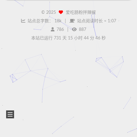
©
2025
爱吃肠粉拌辣椒
站点总字数：
18k
站点阅读时长 ≈
1:07
786
887
本站已运行 731 天
15 小时 44 分 46 秒