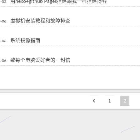
用hexo+github Pages搭建跟我一样搭建博客
9-02
虚拟机安装教程和故障排查
8-06
系统镜像指南
8-06
致每个电脑爱好者的一封信
8-06
1
2