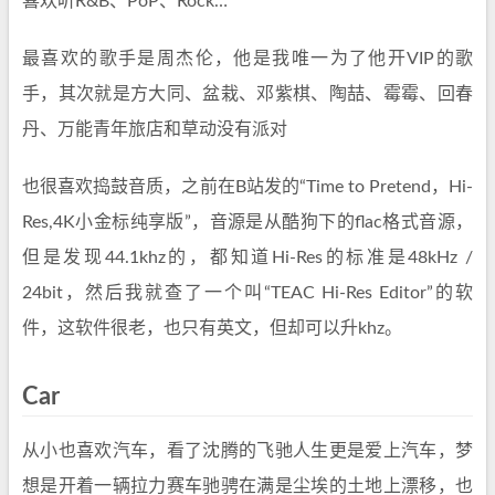
喜欢听R&B、PoP、Rock…
最喜欢的歌手是周杰伦，他是我唯一为了他开VIP的歌
手，其次就是方大同、盆栽、邓紫棋、陶喆、霉霉、回春
丹、万能青年旅店和草动没有派对
也很喜欢捣鼓音质，之前在B站发的“Time to Pretend，Hi-
Res,4K小金标纯享版”，音源是从酷狗下的flac格式音源，
但是发现44.1khz的，都知道Hi-Res的标准是48kHz /
24bit，然后我就查了一个叫“TEAC Hi-Res Editor”的软
件，这软件很老，也只有英文，但却可以升khz。
Car
从小也喜欢汽车，看了沈腾的飞驰人生更是爱上汽车，梦
想是开着一辆拉力赛车驰骋在满是尘埃的土地上漂移，也