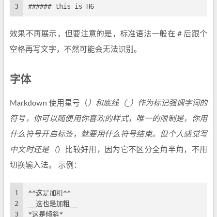
3
###### this is H6
效果不再展示，但要注意的是，标准语法一般在 # 后跟个
空格再写文字，不然可能会无法识别。
字体
Markdown 使用星号（
）和底线（_）作为标记强调字词的
符号，你可以随便用你喜欢的样式，唯一的限制是，你用
什么符号开启标签，就要用什么符号结束。但个人感觉写
中文时还是（
）比较好用，因为它不区分全角半角，不用
切换输入法。 示例：
1
**这是加粗**
2
__这也是加粗__
3
*这是倾斜*