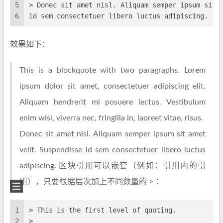
5
> Donec sit amet nisl. Aliquam semper ipsum sit 
6
id sem consectetuer libero luctus adipiscing.
效果如下：
This is a blockquote with two paragraphs. Lorem
ipsum dolor sit amet, consectetuer adipiscing elit.
Aliquam hendrerit mi posuere lectus. Vestibulum
enim wisi, viverra nec, fringilla in, laoreet vitae, risus.
Donec sit amet nisl. Aliquam semper ipsum sit amet
velit. Suspendisse id sem consectetuer libero luctus
adipiscing. 区块引用可以嵌套（例如：引用内的引
用），只要根据层次加上不同数量的 > ：
1
> This is the first level of quoting.
2
>