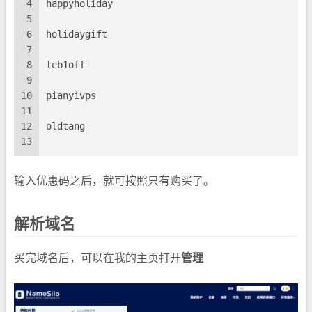
4
happyholiday
5
6
holidaygift
7
8
leb1off
9
10
pianyivps
11
12
oldtang
13
输入优惠码之后，就可按照只有购买了。
解析域名
买完域名后，可以在我的主页打开
管理