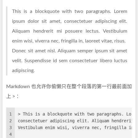
This is a blockquote with two paragraphs. Lorem
ipsum dolor sit amet, consectetuer adipiscing elit.
Aliquam hendrerit mi posuere lectus. Vestibulum
enim wisi, viverra nec, fringilla in, laoreet vitae, risus.
Donec sit amet nisl. Aliquam semper ipsum sit amet
velit. Suspendisse id sem consectetuer libero luctus
adipiscing.
Markdown 也允许你偷懒只在整个段落的第一行最前面加
上 > ：
1
> This is a blockquote with two paragraphs. Lore
2
consectetuer adipiscing elit. Aliquam hendrerit 
3
Vestibulum enim wisi, viverra nec, fringilla in,
4